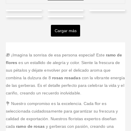
Monica
JHON
Moisés
COORDINADOR
Mogollon
Esperanza
ALBARRACIN
López
ADMINISTRATIVO
Ussa
Cargar más
Valorado en
5
de 5
This place
DE OBRAS
Valorado en
5
de 5
Valorado en
5
de 5
Valorado en
5
de 
Excelente
was great!
Tiene muy
La distancia
01 OVJ
servicio al
They did
excelente
no fue un
SAS
cliente, con
perform the
servicio y me
problema
🎁 ¡Imagina la sonrisa de esa persona especial! Este
ramo de
muy rápida
design I
agrada
excelente
Valorado en
5
de 5
flores
es un estallido de alegría y color. Siente la frescura de
hoy llame a
respuesta y
requested,
amabilidad
trabajo, a
las 6:10 pm
sus pétalos y déjate envolver por el delicado aroma que
un producto
and they sent
con lo que lo
tiempo,
para un ramo
combina la dulzura de 8
rosas rosadas
con la vibrante energía
de calidad. La
me pictures
tratan a 11
comprometidos,
de girasoles y
persona de
once it was
de las gerberas. Es el detalle perfecto para celebrar la vida y el
super
a las 7:55 pm
contacto en
completed.
reomendadisimo,
cariño, creando un recuerdo inolvidable.
estaban en el
Whatssapp es
They
mil gracias
sitio de
muy receptiva
responded in
💐 Nuestro compromiso es la excelencia. Cada flor es
Dios les
destino,
y trabaja con
a timely
pague
seleccionada cuidadosamente para garantizar su frescura y
muchas
e
...Leer Más
manner! I
calidad de exportación. Nuestros floristas expertos diseñan
felicitación por
w
...Leer Más
ese buen
cada
ramo de rosas
y gerberas con pasión, creando una
servicio tan