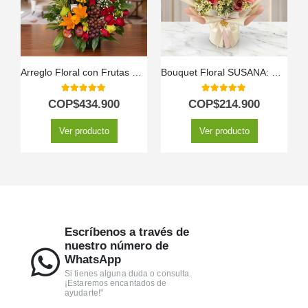
Arreglo Floral con Frutas Especial
Bouquet Floral SUSANA: Delicadeza en Rosas y Astromelias 🌿
5.00
out of 5
5.00
out of 5
COP$
434.900
COP$
214.900
Ver producto
Ver producto
Escríbenos a través de
nuestro número de
WhatsApp
Si tienes alguna duda o consulta.
¡Estaremos encantados de
ayudarte!"