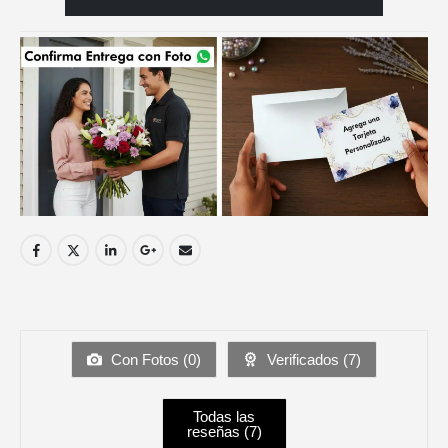
Con Fotos (
0
)
Verificados (
7
)
Todas las
reseñas (
7
)