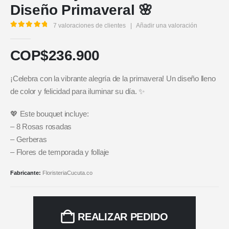
Diseño Primaveral 🌸
7
valoraciones de clientes
|
Añadir una valoración
5.00
out of 5
COP$
236.900
¡Celebra con la vibrante alegría de la primavera! Un diseño lleno
de color y felicidad para iluminar su día. ✨
💖 Este bouquet incluye:
– 8 Rosas rosadas
– Gerberas
– Flores de temporada y follaje
Fabricante:
FloristeriaCucuta.co
REALIZAR PEDIDO