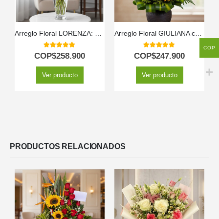
Arreglo Floral LORENZA: 24 Rosas Rojas y Amarillas Llenas de Vida ⚜️
Arreglo Floral GIULIANA con Girasoles Radiantes 🌻
COP
5.00
out of 5
5.00
out of 5
COP$
258.900
COP$
247.900
Ver producto
Ver producto
PRODUCTOS RELACIONADOS