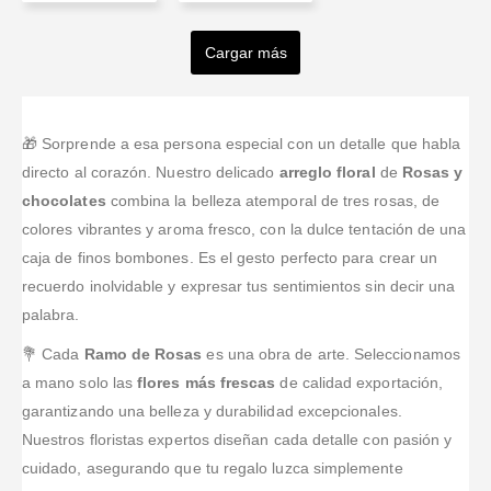
Esther
Jorge
Sanchez
Rocha
Mora
Prado
Valenzuela
Cargar más
Valorado en
5
de 5
Valorado en
5
de 5
Valorado en
5
de 
Excelente
La Floristería
Cordial
Valorado en
5
de 5
Valorado en
5
de 5
servicio! Vivo
Siempre un
Tufloristeria.co
Buena
saludo.
fuera de
excelente
tiene un
atención.
Colombia,
servicio y muy
servicio
🎁 Sorprende a esa persona especial con un detalle que habla
necesitaba
buena
excelente! Los
directo al corazón. Nuestro delicado
arreglo floral
de
Rosas y
enviar un
atención.
arreglos
chocolates
combina la belleza atemporal de tres rosas, de
ramo de flores
Rapidez y
florales son
colores vibrantes y aroma fresco, con la dulce tentación de una
por una
exactitud en
hermosos y
ocasion
las entregas.
tienen
caja de finos bombones. Es el gesto perfecto para crear un
especial,
arreglos para
recuerdo inolvidable y expresar tus sentimientos sin decir una
honestamente
toda ocasión.
palabra.
tuve mis
El servicio al
dudas y al
cl
...Leer Más
💐 Cada
Ramo de Rosas
es una obra de arte. Seleccionamos
comprar el
a mano solo las
flores más frescas
de calidad exportación,
...Leer Más
garantizando una belleza y durabilidad excepcionales.
Nuestros floristas expertos diseñan cada detalle con pasión y
cuidado, asegurando que tu regalo luzca simplemente