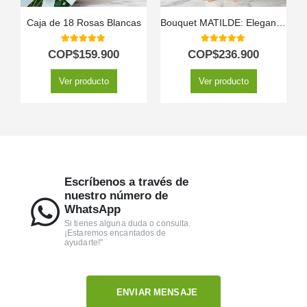
Caja de 18 Rosas Blancas
Bouquet MATILDE: Elegancia y Pasión en 18 Rosas Rojas 🌹
5.00
out of 5
5.00
out of 5
COP$
159.900
COP$
236.900
Ver producto
Ver producto
Escríbenos a través de
nuestro número de
WhatsApp
Si tienes alguna duda o consulta.
¡Estaremos encantados de
ayudarte!"
ENVIAR MENSAJE