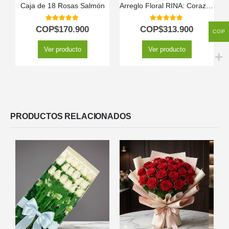
Caja de 18 Rosas Salmón
Arreglo Floral RINA: Corazón de Girasoles y Rosas Rojas 🌹
5.00
out of 5
5.00
out of 5
COP$
170.900
COP$
313.900
COP
Ver producto
Ver producto
PRODUCTOS RELACIONADOS