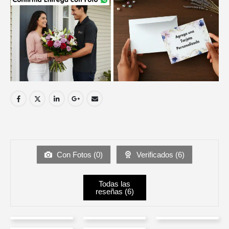
Con Fotos (
0
)
Verificados (
6
)
Todas las
reseñas (
6
)
Camila
Andres
Liliana