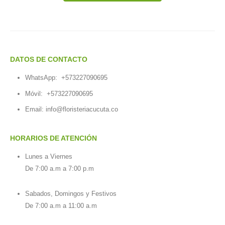
DATOS DE CONTACTO
WhatsApp:
+573227090695
Móvil:
+573227090695
Email:
info@floristeriacucuta.co
HORARIOS DE ATENCIÓN
Lunes a Viernes
De 7:00 a.m a 7:00 p.m
Sabados, Domingos y Festivos
De 7:00 a.m a 11:00 a.m