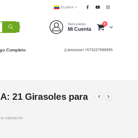
Español
0
Bienvenida/o
Mi Cuenta
ogo Completo
¡Llamanos! +573227090695
A: 21 Girasoles para
na valoración