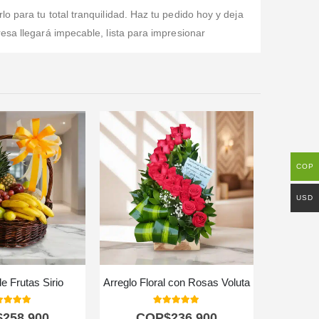
o para tu total tranquilidad. Haz tu pedido hoy y deja
esa llegará impecable, lista para impresionar
COP
USD
e Frutas Sirio
Arreglo Floral con Rosas Voluta
0
out of 5
5.00
out of 5
$
258.900
COP$
236.900
C