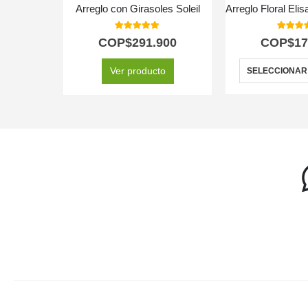
Arreglo con Girasoles Soleil
5.00
out of 5
5.00
out
COP$
291.900
COP$
17
Ver producto
SELECCIONAR