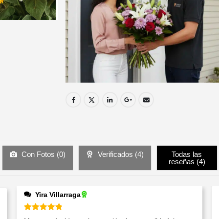
Con Fotos (
0
)
Verificados (
4
)
Todas las
reseñas (
4
)
Yira Villarraga
Valorado en
5
de 5