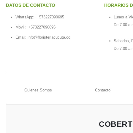
DATOS DE CONTACTO
HORARIOS D
WhatsApp:
+573227090695
Lunes a Vi
De 7:00 a.
Móvil:
+573227090695
Email:
info@floristeriacucuta.co
Sabados, D
De 7:00 a.
Quienes Somos
Contacto
COBERT