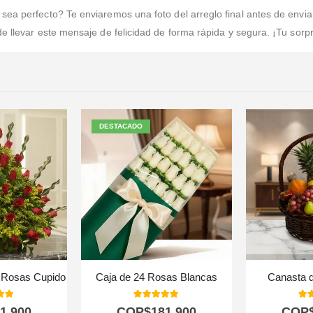
ea perfecto? Te enviaremos una foto del arreglo final antes de enviarl
 llevar este mensaje de felicidad de forma rápida y segura. ¡Tu sorpr
DESTACADO
n Rosas Cupido
Caja de 24 Rosas Blancas
Canasta d
 of 5
5.00
out of 5
5.0
1.900
COP$
181.900
COP