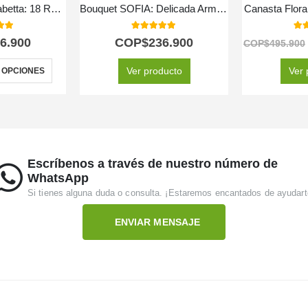
Arreglo Floral Elisabetta: 18 Rosas de Amistad y Gratitud 🌼
Bouquet SOFIA: Delicada Armonía de Rosas y Lirios Primaverales 💐
Canasta Flora
 of 5
5.00
out of 5
5.0
6.900
COP$
236.900
COP$
495.900
Ver producto
Ver 
 OPCIONES
Escríbenos a través de nuestro número de
WhatsApp
Si tienes alguna duda o consulta. ¡Estaremos encantados de ayudart
ENVIAR MENSAJE