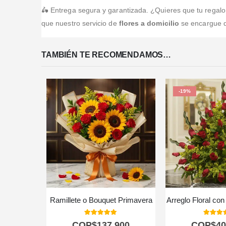
🛵 Entrega segura y garantizada. ¿Quieres que tu regalo s
que nuestro servicio de
flores a domicilio
se encargue de
TAMBIÉN TE RECOMENDAMOS…
-19%
Ramillete o Bouquet Primavera
Arreglo Floral co
5.00
out of 5
5.00
out
COP$
137.900
COP$
40