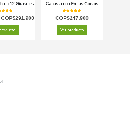
l con 12 Girasoles
Canasta con Frutas Corvus
Arreg
0
out of 5
5.00
out of 5
COP$
291.900
COP$
247.900
C
producto
Ver producto
e!"