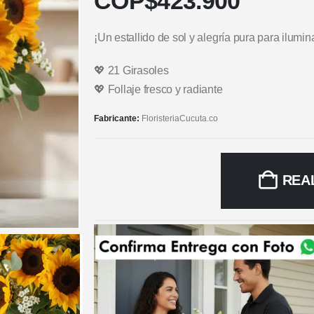
COP$
423.900
¡Un estallido de sol y alegría pura para ilumin
💖 21 Girasoles
💖 Follaje fresco y radiante
Fabricante:
FloristeriaCucuta.co
REA