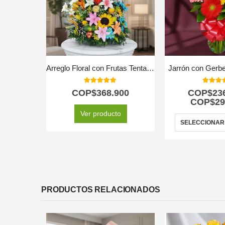
Arreglo Floral con Frutas Tentación
Jarrón con Gerbe
5.00
out of 5
5.00
out
COP$
368.900
COP$
23
COP$
29
Ver producto
SELECCIONAR
PRODUCTOS RELACIONADOS