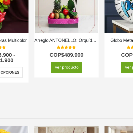
ras Multicolor
Arreglo ANTONELLO: Orquídea Phalaenopsis y Frutas Selectas 🌿
Globo Metal
 of 5
5.00
out of 5
5.0
6.900
-
COP$
489.900
COP
1.900
Ver producto
Ver 
 OPCIONES