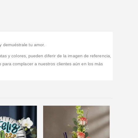
Valorado en
5
de 5
Excelente servicio , el arreglo floral y los chocolates
espectaculares , muy cumplidos para la entrega de los
productos. Los felicito por su gran entr
...Leer Más
y demuéstrale tu amor.
tas y colores, pueden diferir de la imagen de referencia,
o para complacer a nuestros clientes aún en los más