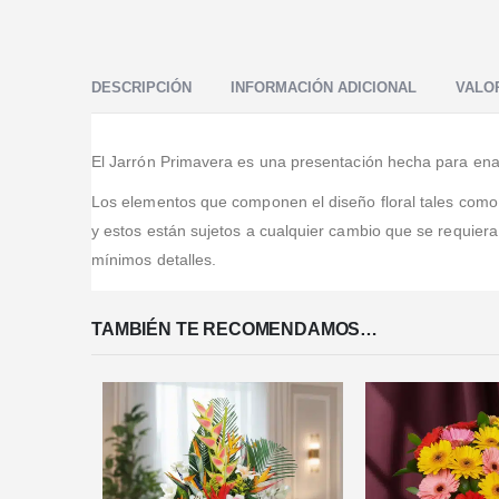
Valorado en
5
de 5
Los ramos son hermosos, las frutas frescas y en
Valorado en
5
de 5
perfecto estado. Son muy puntuales con las entregas y
Muchas gracias, el servicio puntual, todo muy limpio
la decoración del ramo supera las expectativas!
muchas gracias
...Leer
DESCRIPCIÓN
INFORMACIÓN ADICIONAL
VALOR
Más
El Jarrón Primavera es una presentación hecha para ena
Los elementos que componen el diseño floral tales como, b
y estos están sujetos a cualquier cambio que se requier
mínimos detalles.
TAMBIÉN TE RECOMENDAMOS…