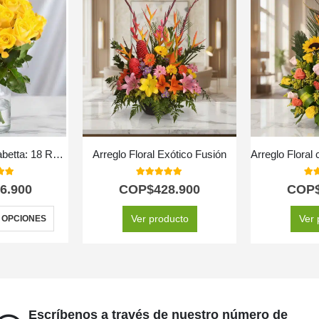
Arreglo Floral Elisabetta: 18 Rosas de Amistad y Gratitud 🌼
Arreglo Floral Exótico Fusión
Arreglo Floral 
 of 5
5.00
out of 5
5.0
6.900
COP$
428.900
COP
Ver producto
Ver 
 OPCIONES
Escríbenos a través de nuestro número de