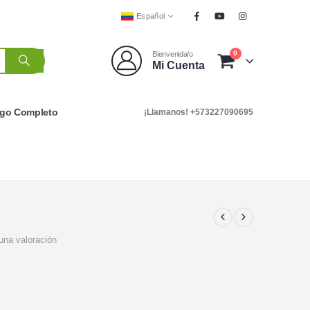
Español
0
Bienvenida/o
Mi Cuenta
ogo Completo
¡Llamanos! +573227090695
una valoración