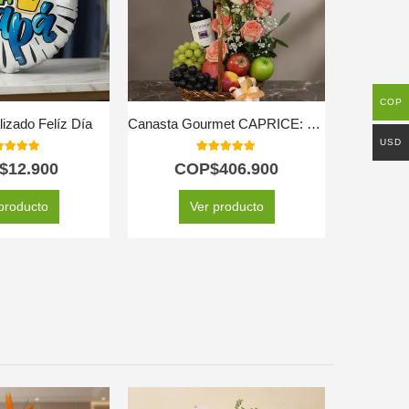
COP
izado Felíz Día
Canasta Gourmet CAPRICE: Rosas Frescas, Frutas y Vino ⚜️
USD
0
out of 5
5.00
out of 5
$
12.900
COP$
406.900
C
producto
Ver producto