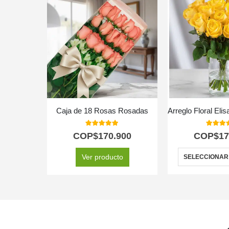
Caja de 18 Rosas Rosadas
5.00
out of 5
5.00
out
COP$
170.900
COP$
17
Ver producto
SELECCIONAR