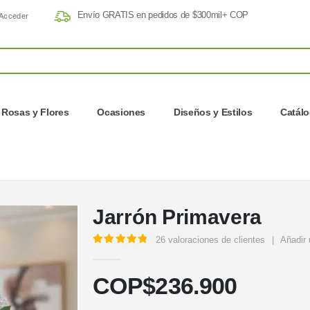
Envío GRATIS en pedidos de $300mil+ COP
Acceder
Rosas y Flores
Ocasiones
Diseños y Estilos
Catál
Jarrón Primavera
26
valoraciones de clientes
|
Añadir 
5.00
out of 5
COP$
236.900