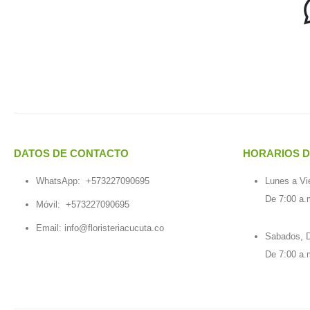
DATOS DE CONTACTO
HORARIOS D
WhatsApp:
+573227090695
Lunes a Vi
De 7:00 a.
Móvil:
+573227090695
Email:
info@floristeriacucuta.co
Sabados, D
De 7:00 a.