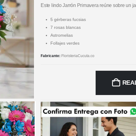
Este lindo Jarrón Primavera reúne sobre un ja
5 gérberas fucsias
7 rosas blancas
Astromelias
Follajes verdes
Fabricante:
FloristeriaCucuta.co
REA