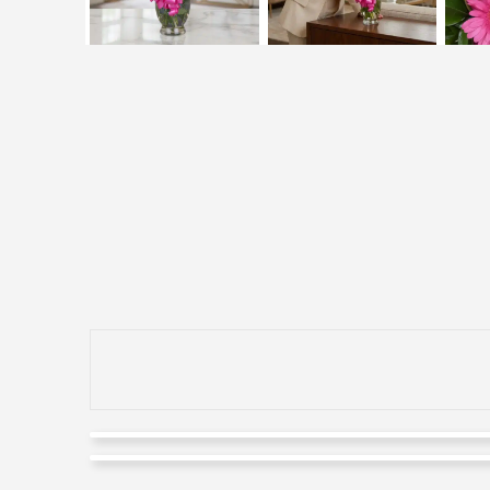
marco ortiz
Paula Hernandez