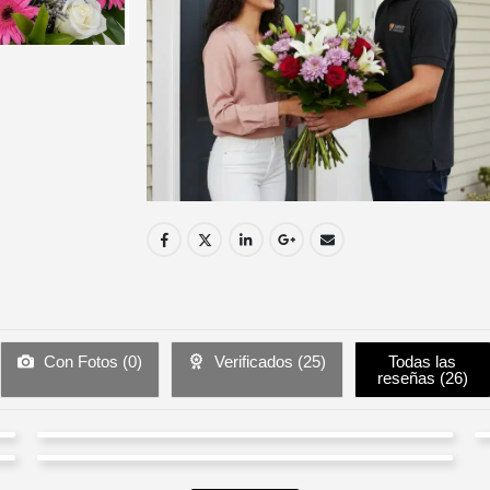
Con Fotos (
0
)
Verificados (
25
)
Todas las
reseñas (
26
)
Simone SA
Glendy Espinoza