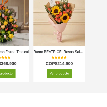
con Frutas Tropical
Ramo BEATRICE: Rosas Salmón y Girasoles para Expresar tus Sentimientos 💌
Arreg
0
out of 5
5.00
out of 5
$
368.900
COP$
214.900
C
producto
Ver producto