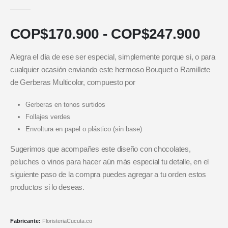
5.00
out of 5
COP$
170.900
-
COP$
247.900
Alegra el día de ese ser especial, simplemente porque si, o para
cualquier ocasión enviando este hermoso Bouquet o Ramillete
de Gerberas Multicolor, compuesto por
Gerberas en tonos surtidos
Follajes verdes
Envoltura en papel o plástico (sin base)
Sugerimos que acompañes este diseño con chocolates,
peluches o vinos para hacer aún más especial tu detalle, en el
siguiente paso de la compra puedes agregar a tu orden estos
productos si lo deseas.
Fabricante:
FloristeriaCucuta.co