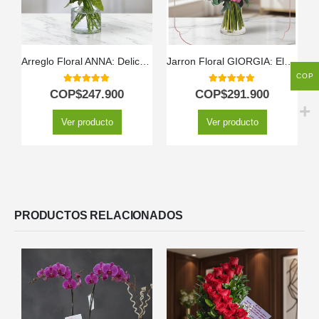
Arreglo Floral ANNA: Delicada Armonía en Rosas y Lirios 🌸
Jarron Floral GIORGIA: Elegancia en Rosas Rojas, Rosadas y Lirios 🌹
COP
5.00
out of 5
5.00
out of 5
COP$
247.900
COP$
291.900
Ver producto
Ver producto
PRODUCTOS RELACIONADOS