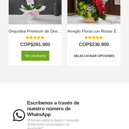
Orquídea Premium de Dos Tallos – Deluxe
Arreglo Floral con Rosas Espiral
5.00
out of 5
5.00
out of 5
COP$
291.900
COP$
236.900
Ver producto
SELECCIONAR OPCIONES
Escríbenos a través de
nuestro número de
WhatsApp
Si tienes alguna duda o consulta.
¡Estaremos encantados de
ayudarte!"