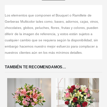
Valorado en
5
de 5
Valorado en
5
de 5
equipo y
Muy bonitos y
pedi y muy
Cumplidos,
eficientes me
seguramente
cumplidos.
bonito el
profesionales,confiables.
ayudaron a
haré más
areglo
Excelentes
encontrar el
Los elementos que componen el Bouquet o Ramillete de
compras en el
canales de
ramo perfecto
Gerberas Multicolor tales como, bases, adornos, cajas, vinos,
futuro."
comunicación
dando los
chocolates, globos, peluches, flores, frutas y colores, pueden
desde el
mejores
diferir de la imagen de referencia, y estos están sujetos a
exterior.
resultados
Total
cualquier cambio que se requiera según la disponibilidad, sin
confianza y
embargo hacemos nuestro mejor esfuerzo para complacer a
recomendacion
nuestros clientes aún en los más mínimos detalles.
TAMBIÉN TE RECOMENDAMOS…