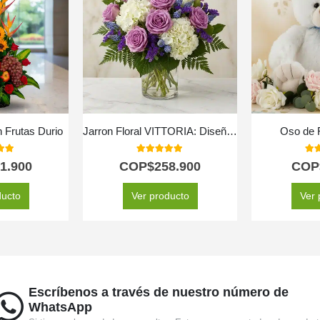
n Frutas Durio
Jarron Floral VITTORIA: Diseño Exclusivo con Rosas Lilas y Hortensias ⚜️
Oso de 
 of 5
5.00
out of 5
5.0
1.900
COP$
258.900
COP
ducto
Ver producto
Ver 
Escríbenos a través de nuestro número de
WhatsApp