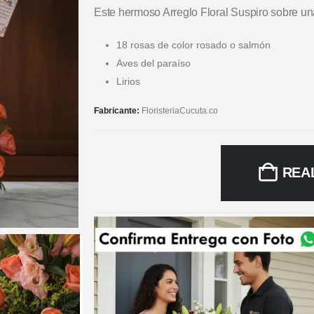
Este hermoso Arreglo Floral Suspiro sobre u
18 rosas de color rosado o salmón
Aves del paraíso
Lirios
Fabricante:
FloristeriaCucuta.co
REA