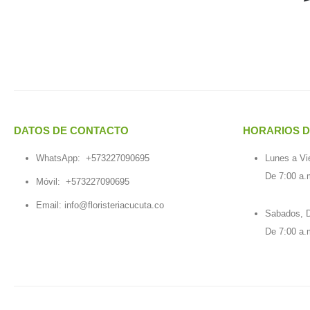
DATOS DE CONTACTO
HORARIOS D
WhatsApp:
+573227090695
Lunes a Vi
De 7:00 a.
Móvil:
+573227090695
Email:
info@floristeriacucuta.co
Sabados, D
De 7:00 a.