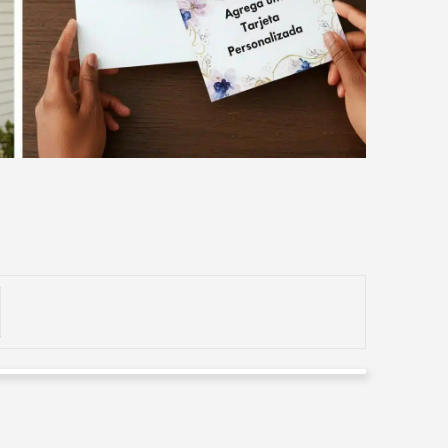
Yulian Urrego
Valorado en
5
de 5
Excelente servicio y muy buena presentación. Todo ha