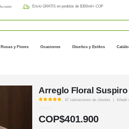
Envío GRATIS en pedidos de $300mil+ COP
Acceder
Rosas y Flores
Ocasiones
Diseños y Estilos
Catál
Arreglo Floral Suspiro
47
valoraciones de clientes
|
Añadir 
5.00
out of 5
COP$
401.900