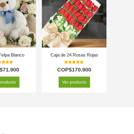
Felpa Blanco
Caja de 24 Rosas Rojas
0
out of 5
5.00
out of 5
$
71.900
COP$
170.900
C
producto
Ver producto