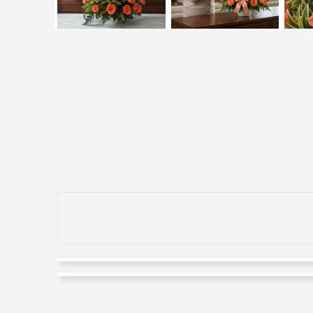
David Chavez
Andrés Polo
Valorado en
5
de 5
Excelente servicio, seriedad y colaboración.