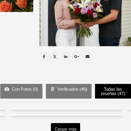
Con Fotos (
0
)
Verificados (
46
)
Todas las
reseñas (
47
)
Patricia Lopez
Marina Domínguez
Valorado en
5
de 5
Excelente servicio, lo compre y el mismo dia me llego!
Cargar más