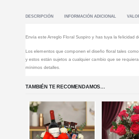
Valorado en
5
de 5
Me encanta, 🤩 Dios bendiga su trabajo 🤩💐🌹🥀🌺🌷
🪷🌸💮🏵️🌻🌼
DESCRIPCIÓN
INFORMACIÓN ADICIONAL
VALOR
Envía este Arreglo Floral Suspiro y has tuya la felicidad
Los elementos que componen el diseño floral tales como, b
y estos están sujetos a cualquier cambio que se requier
mínimos detalles.
TAMBIÉN TE RECOMENDAMOS…