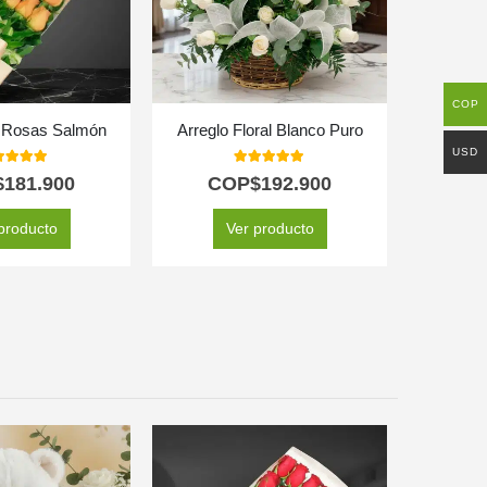
COP
4 Rosas Salmón
Arreglo Floral Blanco Puro
USD
0
out of 5
5.00
out of 5
$
181.900
COP$
192.900
C
producto
Ver producto