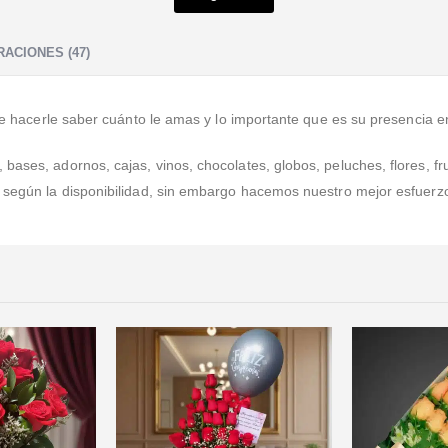
Valorado en
5
de 5
Muy recomendado aparte la decoración es muy buena
Super recomendado muy cumplidos
10/10
ACIONES (47)
 de hacerle saber cuánto le amas y lo importante que es su presencia en
ases, adornos, cajas, vinos, chocolates, globos, peluches, flores, fru
a según la disponibilidad, sin embargo hacemos nuestro mejor esfuerz