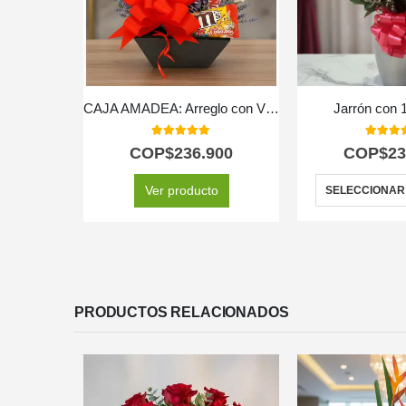
CAJA AMADEA: Arreglo con Vino y Chocolates para Sorprender ⚜️
Jarrón con 
5.00
out of 5
5.00
out
COP$
236.900
COP$
23
Ver producto
SELECCIONAR
PRODUCTOS RELACIONADOS