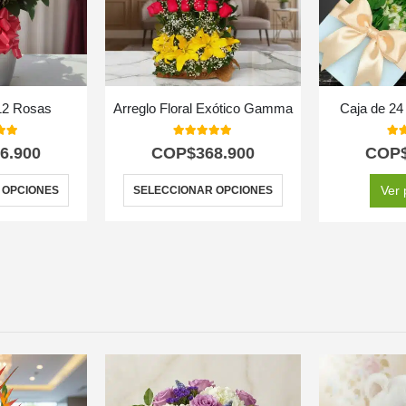
12 Rosas
Arreglo Floral Exótico Gamma
Caja de 2
 of 5
5.00
out of 5
5.0
6.900
COP$
368.900
COP
Ver 
 OPCIONES
SELECCIONAR OPCIONES