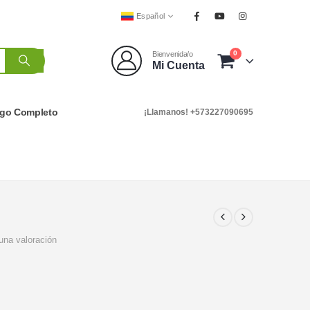
Español
0
Bienvenida/o
Mi Cuenta
ogo Completo
¡Llamanos! +573227090695
una valoración