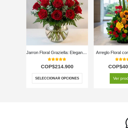
Jarron Floral Graziella: Elegancia en 12 Rosas Seleccionadas 🌹
Arreglo Floral co
5.00
out of 5
5.00
out
COP$
214.900
COP$
40
Ver pro
SELECCIONAR OPCIONES