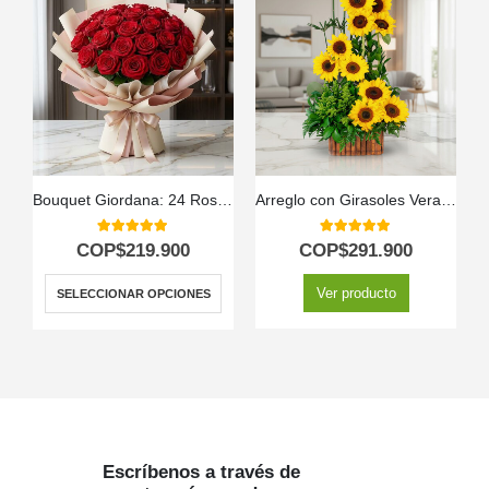
Bouquet Giordana: 24 Rosas para una Ocasión Especial 🌹
Arreglo con Girasoles Verano
5.00
out of 5
5.00
out of 5
COP$
219.900
COP$
291.900
Ver producto
SELECCIONAR OPCIONES
Escríbenos a través de