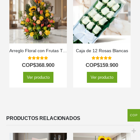
Arreglo Floral con Frutas Tropical
Caja de 12 Rosas Blancas
5.00
out of 5
5.00
out of 5
COP$
368.900
COP$
159.900
Ver producto
Ver producto
COP
PRODUCTOS RELACIONADOS