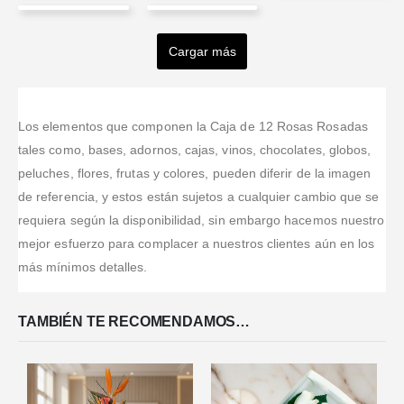
Fredy
Johnny
MARITZA
lorena
Ronaldo
Larrotta
Cruz
CIFUENTES
sigler.feingold
Nieves
Cargar más
Valorado en
5
de 5
Valorado en
5
de 5
Valorado en
5
de 
Son los
Muy buen
Hola
Valorado en
5
de 5
Valorado en
5
de 5
mejores ❤️🥰
Llevo muchos
servicio,
Excelente
encantado
años
cumplidos y
servicio.
con el arreglo
ordenando
buena
Gente de
y la entrega a
Los elementos que componen la Caja de 12 Rosas Rosadas
flores con
atención al
confianza y
tiempo a
tales como, bases, adornos, cajas, vinos, chocolates, globos,
esta
cliente. al 100
muy atentos.
pesar de la
peluches, flores, frutas y colores, pueden diferir de la imagen
compañía
recomendados
Complacida
distancia,
de referencia, y estos están sujetos a cualquier cambio que se
desde que
con el arreglo.
gracias
tenía que
Lo único que
bendiciones.
requiera según la disponibilidad, sin embargo hacemos nuestro
hacer los
la entrega fue
mejor esfuerzo para complacer a nuestros clientes aún en los
pagos a
antes de la
más mínimos detalles.
través de
hora pautada.
western union
Pero todo
y nunca me
excel
...Leer
TAMBIÉN TE RECOMENDAMOS…
han
Más
decepcionado.
Lo que
...Leer
Más