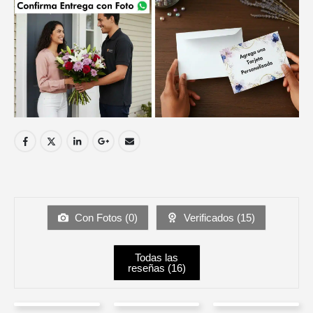
Con Fotos (
0
)
Verificados (
15
)
Todas las
reseñas (
16
)