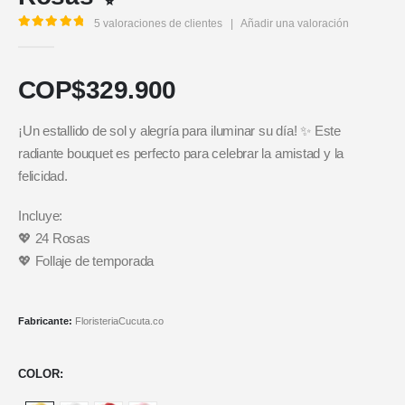
5
valoraciones de clientes
|
Añadir una valoración
5.00
out of 5
COP$
329.900
¡Un estallido de sol y alegría para iluminar su día! ✨ Este
radiante bouquet es perfecto para celebrar la amistad y la
felicidad.
Incluye:
💖 24 Rosas
💖 Follaje de temporada
Fabricante:
FloristeriaCucuta.co
COLOR