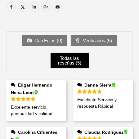
Con Fotos (
0
)
Verificados (
5
)
Todas las
reseñas (
5
)
Edgar Hernando
Danna Sierra
Neira Leon
Valorado en
5
de 5
Excelente Servicio y
Valorado en
5
de 5
respuesta Rápida!
Excelente servicio,
puntualidad y calidad
Carolina Cifuentes
Claudia Rodriguez