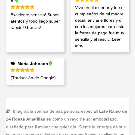
S.
Valorado en
5
de 5
Vivo en el exterior y fue el
Valorado en
5
de 5
cumpleaños de mi madre
Excelente servicio! Super
decidí enviarle flores y di
atentos y todo llego super
con los mejores para esto
rapido! Gracias!
la forma de pago fue muy
sencilla y el resul
...Leer
Más
Maria Johnson
Valorado en
5
de 5
(Traducción de Google)
🎁 ¡Imagina la sonrisa de esa persona especial! Este
Ramo de
24 Rosas Amarillas
es como un rayo de sol embotellado,
diseñado para iluminar cualquier día. Siente la energía de sus
colores vibrantes y disfruta de su aroma fresco y delicado, un