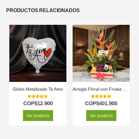
PRODUCTOS RELACIONADOS
Globo Metalizado Te Amo
Arreglo Floral con Frutas Platonia
5.00
out of 5
5.00
out of 5
COP$
12.900
COP$
401.900
Ver producto
Ver producto