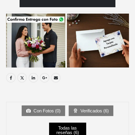
Con Fotos (
0
)
Verificados (
6
)
Todas las
reseñas (
6
)