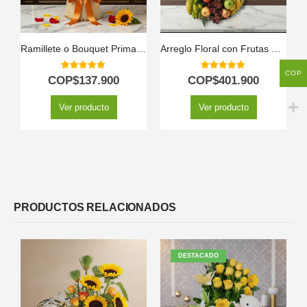
Ramillete o Bouquet Primavera
Arreglo Floral con Frutas Eclipse
COP
5.00
out of 5
5.00
out of 5
COP$
137.900
COP$
401.900
Ver producto
Ver producto
PRODUCTOS RELACIONADOS
DESTACADO