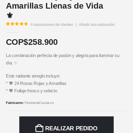
Amarillas Llenas de Vida
⚜️
6
valoraciones de clientes
|
Añadir una valoración
5.00
out of 5
COP$
258.900
La combinación perfecta de pasión y alegría para iluminar su
día. ✨
Este radiante arreglo incluye:
* 💖 24 Rosas Rojas y Amarillas
* 💖 Follaje fresco y selecto
Fabricante:
FloristeriaCucuta.co
REALIZAR PEDIDO