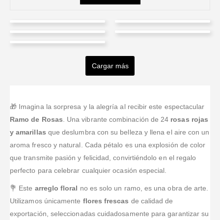
johandris
Liliana Contreras
Sirleny Cabrera
Haroldo Chavarria
quiñonez
Anderson Alvarez
Valorado en
5
de 5
Mejor imposible, muchas
Valorado en
5
de 5
Valorado en
5
de 5
Valorado en
5
de 5
Excelente servicio y
gracias. Recomiendo
Atención rápida y
Hicimos un pedido desde
Cargar más
Valorado en
5
de 5
super cumplidos muchas
Fue agradable realizar
éste lugar, compra fácil y
respetuosa, todo salió
el extranjero y el domicilio
gracias
esta compra a la
van informando mediante
muy bien :D
llegó ese mismo día. Las
Floristería
correo el estado de la
flores lindas, el arreglo
Tufloristeria.co, en
entrega.
moderno y todo a muy
🎁 Imagina la sorpresa y la alegría al recibir este espectacular
verdad fueron muy
buen precio. Súper!
Ramo de Rosas
. Una vibrante combinación de 24
rosas rojas
diligentes con mi
y amarillas
que deslumbra con su belleza y llena el aire con un
solicitud, se preocupan
por prestar un se
...Leer
aroma fresco y natural. Cada pétalo es una explosión de color
Más
que transmite pasión y felicidad, convirtiéndolo en el regalo
perfecto para celebrar cualquier ocasión especial.
💐 Este
arreglo floral
no es solo un ramo, es una obra de arte.
Utilizamos únicamente
flores frescas
de calidad de
exportación, seleccionadas cuidadosamente para garantizar su