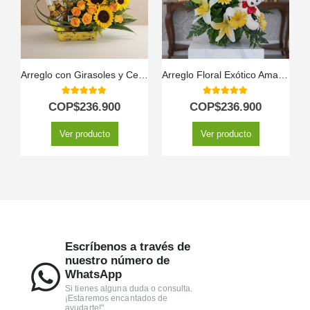
Arreglo con Girasoles y Cervezas Corona GIACOMO ✨
Arreglo Floral Exótico Amaretto
5.00
out of 5
5.00
out of 5
COP$
236.900
COP$
236.900
Ver producto
Ver producto
Escríbenos a través de
nuestro número de
WhatsApp
Si tienes alguna duda o consulta.
¡Estaremos encantados de
ayudarte!"