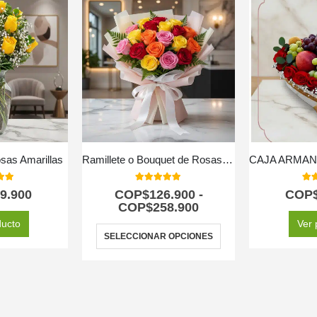
sas Amarillas
Ramillete o Bouquet de Rosas Multicolor
 of 5
5.00
out of 5
5.0
9.900
COP$
126.900
-
COP
COP$
258.900
ducto
Ver 
SELECCIONAR OPCIONES