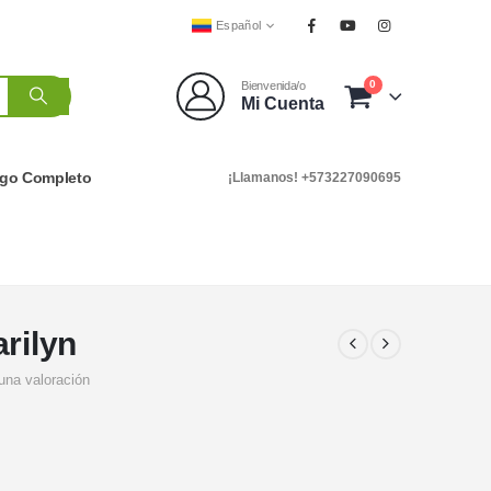
Español
0
Bienvenida/o
Mi Cuenta
ogo Completo
¡Llamanos! +573227090695
rilyn
una valoración