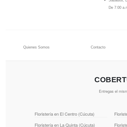
Sabados, D
De 7:00 a.
Quienes Somos
Contacto
COBERT
Entregas el mism
Floristería en El Centro (Cúcuta)
Floris
Floristería en La Quinta (Cúcuta)
Floris