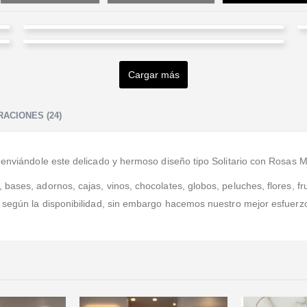
Félix Joaquín Ramos Rodríguez
Adriana Sandoval
Valorado en
5
de 5
La atención es maravillosa! Son muy puntuales, y le
Cargar más
Valorado en
5
de 5
ponen mucho amor a los arreglos.
Estoy en el exterior y me parecieron efectivos rápidos
y precisos agradezco sus servicios. Aparte hermosos
ACIONES (24)
sus arreglos.
 enviándole este delicado y hermoso diseño tipo Solitario con Rosas M
ases, adornos, cajas, vinos, chocolates, globos, peluches, flores, fru
a según la disponibilidad, sin embargo hacemos nuestro mejor esfuerz