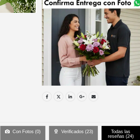
Con Fotos (
0
)
Verificados (
23
)
Todas las
reseñas (
24
)