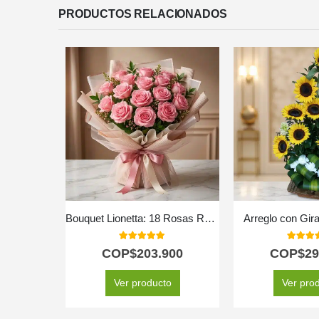
PRODUCTOS RELACIONADOS
Bouquet Lionetta: 18 Rosas Rosadas para Ocasiones Especiales 🌹
Arreglo con Gir
5.00
out of 5
5.00
out
COP$
203.900
COP$
29
Ver producto
Ver pro