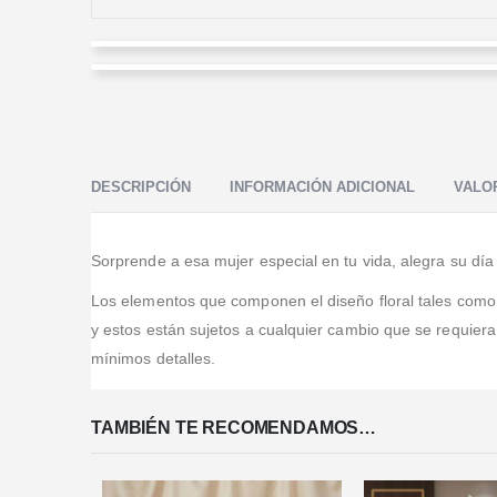
Alexander Angulo
Lina Garcia
Valorado en
5
de 5
Excelente en atención y entrega rápida ... Muy buenos
Valorado en
5
de 5
productos a precios justos.
Por años como cliente de esta linda floristería saludos
desde Georgia
DESCRIPCIÓN
INFORMACIÓN ADICIONAL
VALOR
Sorprende a esa mujer especial en tu vida, alegra su día
Los elementos que componen el diseño floral tales como, b
y estos están sujetos a cualquier cambio que se requier
mínimos detalles.
TAMBIÉN TE RECOMENDAMOS…