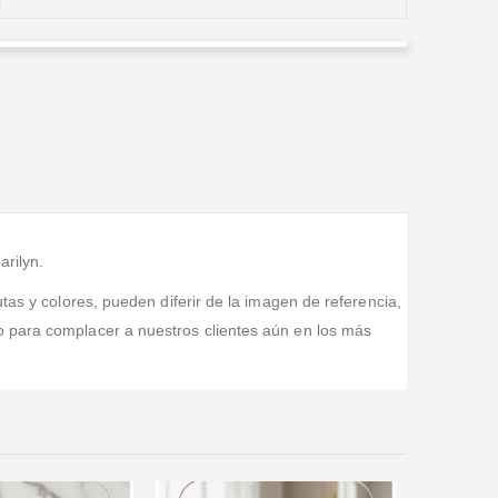
Flores de Colombia
Valorado en
5
de 5
Además de que sus Ramos son hermosos,tienes una
excelente atención y no solo te dan lo que pides si no
que llenan completamente tus espectativas
arilyn.
tas y colores, pueden diferir de la imagen de referencia,
o para complacer a nuestros clientes aún en los más