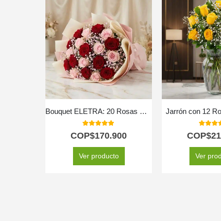
Bouquet ELETRA: 20 Rosas Rojas y Rosadas para Expresar tu Amor 🌹
Jarrón con 12 Ro
5.00
out of 5
5.00
out
COP$
170.900
COP$
21
Ver producto
Ver pro