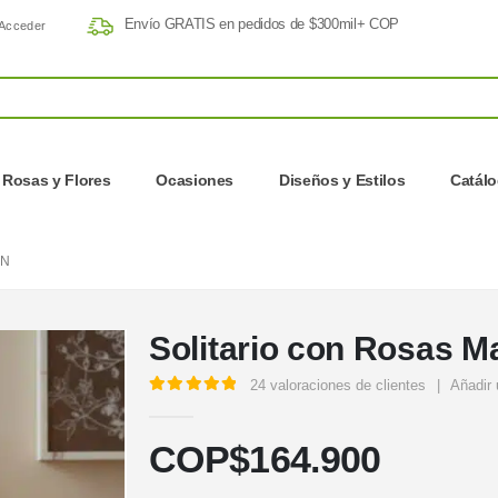
Envío GRATIS en pedidos de $300mil+ COP
Acceder
Rosas y Flores
Ocasiones
Diseños y Estilos
Catál
YN
Solitario con Rosas Ma
24
valoraciones de clientes
|
Añadir 
5.00
out of 5
COP$
164.900