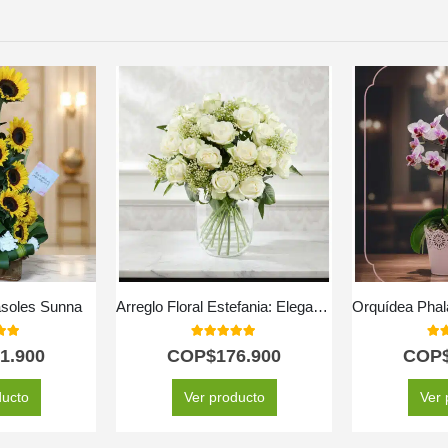
asoles Sunna
Arreglo Floral Estefania: Elegancia Pura con 24 Rosas Blancas a Domicilio 🤍
 of 5
5.00
out of 5
5.0
1.900
COP$
176.900
COP
ducto
Ver producto
Ver 