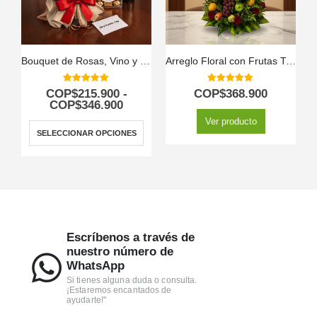
Bouquet de Rosas, Vino y Chocolates
Arreglo Floral con Frutas Trópico
5.00
out of 5
5.00
out of 5
COP$
215.900
-
COP$
368.900
COP$
346.900
Ver producto
SELECCIONAR OPCIONES
Escríbenos a través de
nuestro número de
WhatsApp
Si tienes alguna duda o consulta.
¡Estaremos encantados de
ayudarte!"