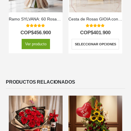
Ramo SYLVANA: 60 Rosas Vibrantes en Tonos de Fuego 🌹
Cesta de Rosas GIOIA con 40 Flores para Regalar 🌹
5.00
out of 5
5.00
out of 5
COP$
456.900
COP$
401.900
Ver producto
SELECCIONAR OPCIONES
PRODUCTOS RELACIONADOS