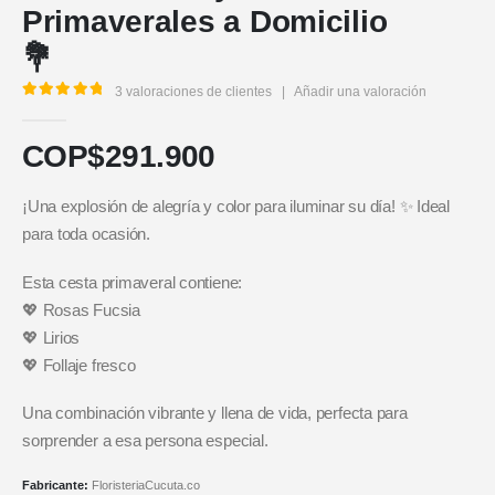
Primaverales a Domicilio
💐
3
valoraciones de clientes
|
Añadir una valoración
5.00
out of 5
COP$
291.900
¡Una explosión de alegría y color para iluminar su día! ✨ Ideal
para toda ocasión.
Esta cesta primaveral contiene:
💖 Rosas Fucsia
💖 Lirios
💖 Follaje fresco
Una combinación vibrante y llena de vida, perfecta para
sorprender a esa persona especial.
Fabricante:
FloristeriaCucuta.co