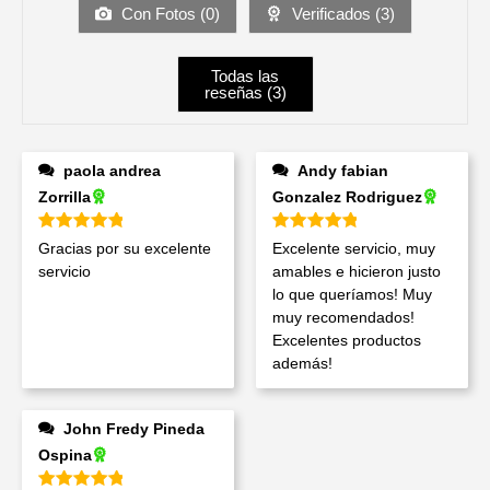
Con Fotos (
0
)
Verificados (
3
)
Todas las
reseñas (
3
)
paola andrea
Andy fabian
Zorrilla
Gonzalez Rodriguez
Valorado en
5
de 5
Valorado en
5
de 5
Gracias por su excelente
Excelente servicio, muy
servicio
amables e hicieron justo
lo que queríamos! Muy
muy recomendados!
Excelentes productos
además!
John Fredy Pineda
Ospina