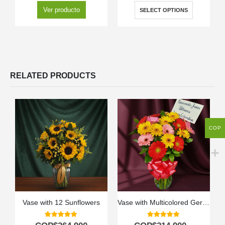
Ver producto
SELECT OPTIONS
RELATED PRODUCTS
COP
Vase with 12 Sunflowers
Vase with Multicolored Gerberas
5.00
out of 5
5.00
out of 5