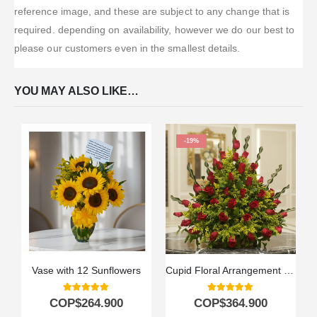
reference image, and these are subject to any change that is
required. depending on availability, however we do our best to
please our customers even in the smallest details.
YOU MAY ALSO LIKE…
-19%
Vase with 12 Sunflowers
Cupid Floral Arrangement with Roses
5.00
out of 5
5.00
out of 5
COP$
264.900
COP$
364.900