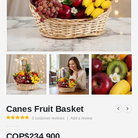
Canes Fruit Basket
0
customer reviews
|
Add a review
5.00
out of 5
COP$
234.900