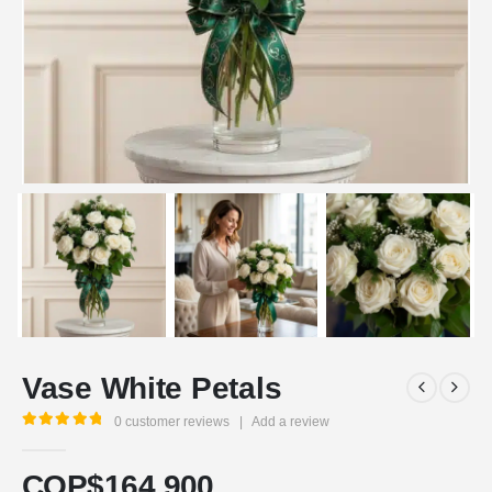
Vase White Petals
0
customer reviews
|
Add a review
5.00
out of 5
COP$
164.900