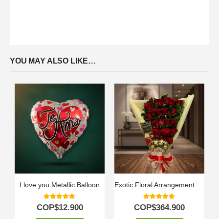
YOU MAY ALSO LIKE…
I love you Metallic Balloon
Exotic Floral Arrangement My Crush
T
5.00
out of 5
5.00
out of 5
COP$
12.900
COP$
364.900