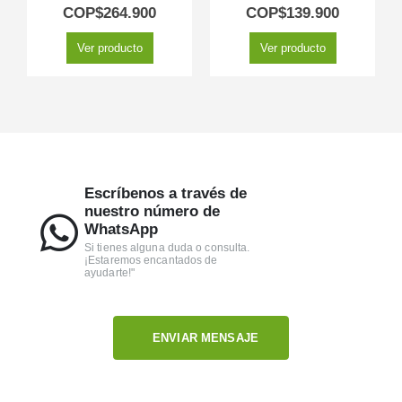
5.00
out of 5
5.00
out of 5
COP$
264.900
COP$
139.900
Ver producto
Ver producto
Escríbenos a través de
nuestro número de
WhatsApp
Si tienes alguna duda o consulta.
¡Estaremos encantados de
ayudarte!"
ENVIAR MENSAJE