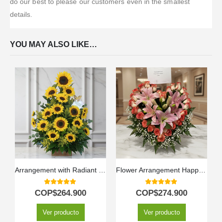
do our best to please our customers even in the smallest
details.
YOU MAY ALSO LIKE…
Arrangement with Radiant Sunflowers
Flower Arrangement Happy With You
5.00
out of 5
5.00
out of 5
COP$
264.900
COP$
274.900
Ver producto
Ver producto