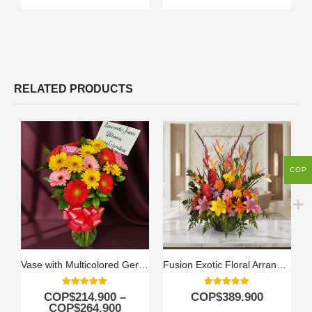
RELATED PRODUCTS
COP
Vase with Multicolored Gerberas
Fusion Exotic Floral Arrangement
5.00
out of 5
5.00
out of 5
COP$
214.900
–
COP$
389.900
COP$
264.900