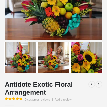
Antidote Exotic Floral
Arrangement
0
customer reviews
|
Add a review
5.00
out of 5