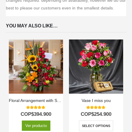
changes required. depending on availability, however we do our
best to please our customers even in the smallest details.
YOU MAY ALSO LIKE…
Floral Arrangement with Special Fruits
Vase I miss you
5.00
out of 5
5.00
out of 5
COP$
394.900
COP$
254.900
Ver producto
SELECT OPTIONS