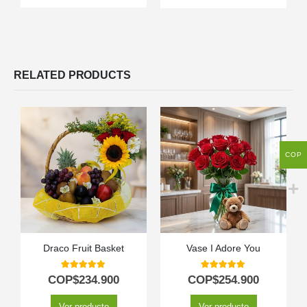
RELATED PRODUCTS
COP
Draco Fruit Basket
Vase I Adore You
5.00
out of 5
5.00
out of 5
COP$
234.900
COP$
254.900
Ver producto
Ver producto