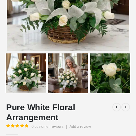
Pure White Floral
Arrangement
0
customer reviews
|
Add a review
5.00
out of 5