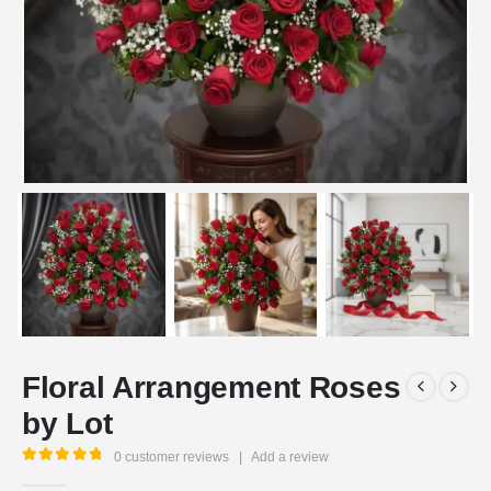
Floral Arrangement Roses
by Lot
0
customer reviews
|
Add a review
5.00
out of 5