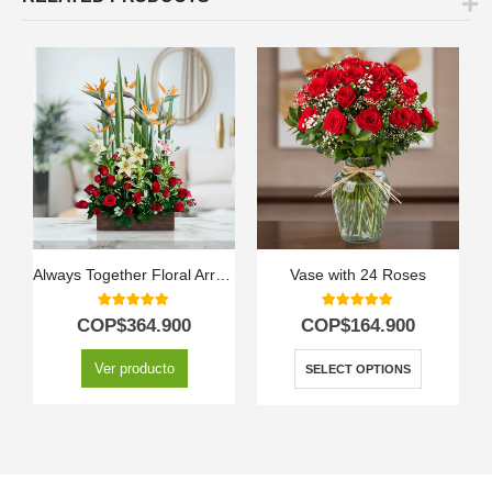
Always Together Floral Arrangement
Vase with 24 Roses
5.00
out of 5
5.00
out of 5
COP$
364.900
COP$
164.900
Ver producto
SELECT OPTIONS