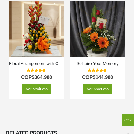
Floral Arrangement with Charming Fruits
Solitaire Your Memory
5.00
out of 5
5.00
out of 5
COP$
364.900
COP$
144.900
Ver producto
Ver producto
COP
RELATED PRODUCTS