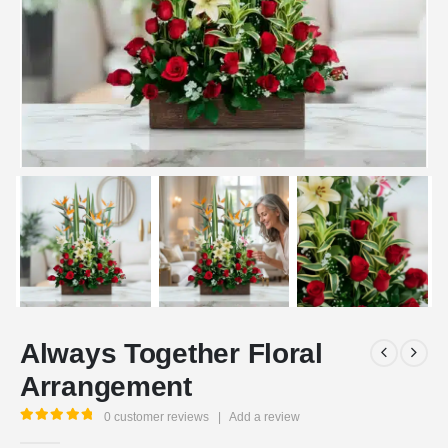
Always Together Floral
Arrangement
0
customer reviews
|
Add a review
5.00
out of 5