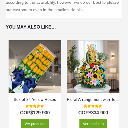
according to the availability, however we do our best to please
our customers even in the smallest details.
YOU MAY ALSO LIKE…
Box of 24 Yellow Roses
Floral Arrangement with Temptation Fruits
5.00
out of 5
5.00
out of 5
COP$
129.900
COP$
334.900
Ver producto
Ver producto