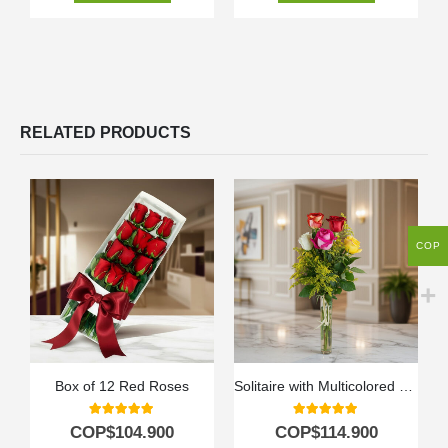
RELATED PRODUCTS
COP
Box of 12 Red Roses
Solitaire with Multicolored Roses
5.00
out of 5
5.00
out of 5
COP$
104.900
COP$
114.900