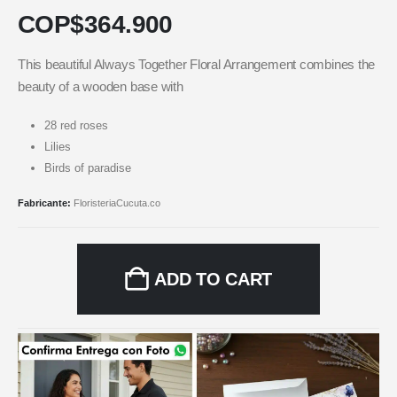
COP$
364.900
This beautiful Always Together Floral Arrangement combines the
beauty of a wooden base with
28 red roses
Lilies
Birds of paradise
Fabricante:
FloristeriaCucuta.co
ADD TO CART