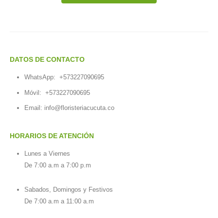
DATOS DE CONTACTO
WhatsApp:
+573227090695
Móvil:
+573227090695
Email:
info@floristeriacucuta.co
HORARIOS DE ATENCIÓN
Lunes a Viernes
De 7:00 a.m a 7:00 p.m
Sabados, Domingos y Festivos
De 7:00 a.m a 11:00 a.m