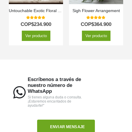
Untouchable Exotic Floral Arrangement
Sigh Flower Arrangement
5.00
out of 5
5.00
out of 5
COP$
234.900
COP$
364.900
Ver producto
Ver producto
Escríbenos a través de
nuestro número de
WhatsApp
Si tienes alguna duda o consulta.
¡Estaremos encantados de
ayudarte!"
ENVIAR MENSAJE