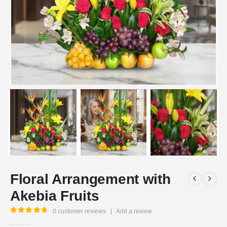
Floral Arrangement with
Akebia Fruits
0
customer reviews
|
Add a review
5.00
out of 5