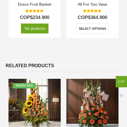
Draco Fruit Basket
All For You Vase
5.00
out of 5
5.00
out of 5
COP$
234.900
COP$
364.900
Ver producto
SELECT OPTIONS
RELATED PRODUCTS
COP
DESTACADO