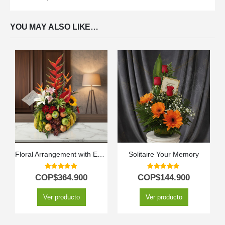
YOU MAY ALSO LIKE…
Floral Arrangement with Eclipse Fruits
Solitaire Your Memory
5.00
out of 5
5.00
out of 5
COP$
364.900
COP$
144.900
Ver producto
Ver producto