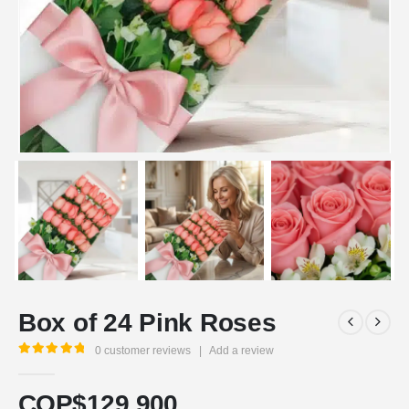
Box of 24 Pink Roses
0
customer reviews
|
Add a review
5.00
out of 5
COP$
129.900