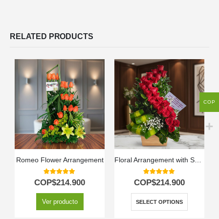
RELATED PRODUCTS
COP
Romeo Flower Arrangement
Floral Arrangement with Spiral Roses
5.00
out of 5
5.00
out of 5
COP$
214.900
COP$
214.900
Ver producto
SELECT OPTIONS