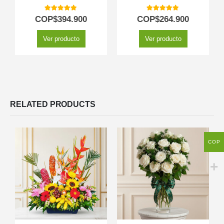
5.00
out of 5
5.00
out of 5
COP$
394.900
COP$
264.900
Ver producto
Ver producto
RELATED PRODUCTS
COP