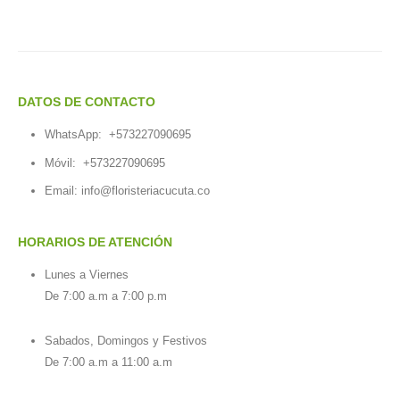
DATOS DE CONTACTO
WhatsApp:
+573227090695
Móvil:
+573227090695
Email:
info@floristeriacucuta.co
HORARIOS DE ATENCIÓN
Lunes a Viernes
De 7:00 a.m a 7:00 p.m
Sabados, Domingos y Festivos
De 7:00 a.m a 11:00 a.m