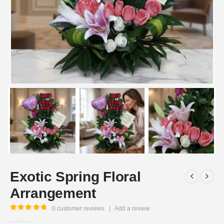
Exotic Spring Floral
Arrangement
0
customer reviews
|
Add a review
5.00
out of 5