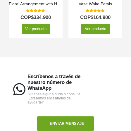
Floral Arrangement with Hawaiian Fruits
Vase White Petals
5.00
out of 5
5.00
out of 5
COP$
334.900
COP$
164.900
Ver producto
Ver producto
Escríbenos a través de
nuestro número de
WhatsApp
Si tienes alguna duda o consulta.
¡Estaremos encantados de
ayudarte!"
ENVIAR MENSAJE