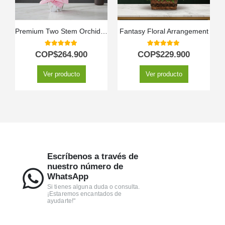
Premium Two Stem Orchid – Deluxe
Fantasy Floral Arrangement
5.00
out of 5
5.00
out of 5
COP$
264.900
COP$
229.900
Ver producto
Ver producto
Escríbenos a través de
nuestro número de
WhatsApp
Si tienes alguna duda o consulta.
¡Estaremos encantados de
ayudarte!"