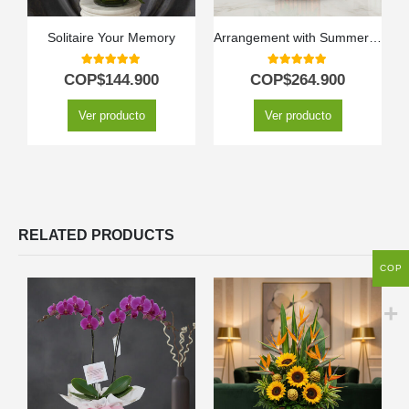
Solitaire Your Memory
Arrangement with Summer Sunflowers
5.00
out of 5
5.00
out of 5
COP$
144.900
COP$
264.900
Ver producto
Ver producto
RELATED PRODUCTS
COP