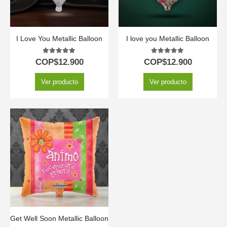
I Love You Metallic Balloon
I love you Metallic Balloon
5.00
out of 5
5.00
out of 5
COP$
12.900
COP$
12.900
Ver producto
Ver producto
Get Well Soon Metallic Balloon