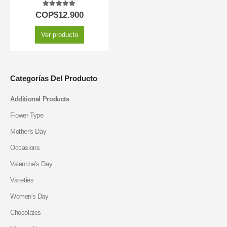
5.00
out of 5
COP$
12.900
Ver producto
Categorías Del Producto
Additional Products
Flower Type
Mother's Day
Occasions
Valentine's Day
Varieties
Women's Day
Chocolates