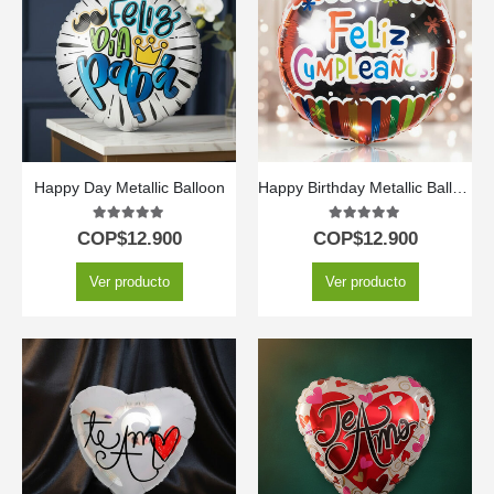
Happy Day Metallic Balloon
Happy Birthday Metallic Balloon
5.00
out of 5
5.00
out of 5
COP$
12.900
COP$
12.900
Ver producto
Ver producto