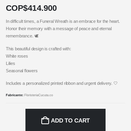
COP$
414.900
In difficult times, a Funeral Wreath is an embrace for the heart.
Honor their memory with a message of peace and eternal
remembrance. 🕊️
This beautiful design is crafted with:
White roses
Lilies
Seasonal flowers
Includes a personalized printed ribbon and urgent delivery. 🤍
Fabricante:
FloristeriaCucuta.co
ADD TO CART