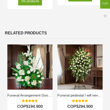
Ver producto
COP
RELATED PRODUCTS
Funeral Arrangement Goodbye Forever
Funeral pedestal I will never forget you
5.00
out of 5
5.00
out of 5
COP$
194.900
COP$
294.900