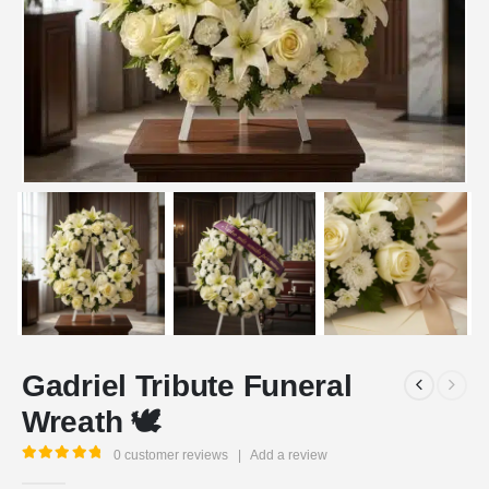
Gadriel Tribute Funeral
Wreath 🕊️
0
customer reviews
|
Add a review
5.00
out of 5