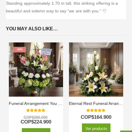
Standing approximately 1.70 m tall, this striking offering is a
beautiful and solemn way to say “we are with you.” 🤍
YOU MAY ALSO LIKE…
-20%
Funeral Arrangement You Left
Eternal Rest Funeral Arrangement
5.00
out of 5
5.00
out of 5
COP$
164.900
COP$
280.000
COP$
224.900
Ver producto